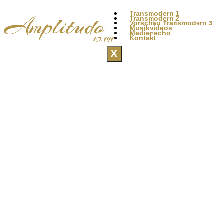
Transmodern 1
Transmodern 2
Vorschau Transmodern 3
Musikvideos
Medienecho
Kontakt
X